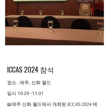
IC
CAS
2024 참석
장소 :
제주
,
신화 월드
일시
10
.2
9 -11
.
01
에
📖
제주 신화 월드
에서 개최된
IC
CAS
2024